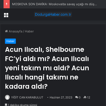
MOSKOVA SON DAKİKA: Moskova’da savaş uçağı mı düştü, olay nedir?
Menü
Anasayfa
/
Haber
Haber
Acun Ilıcalı, Shelbourne
FC’yi aldı mı? Acun Ilıcalı
yeni takım mı aldı? Acun
Ilıcalı hangi takımı ne
kadara aldı?
YİĞİT CAN KARABULUT
Haziran 27, 2023
0
12
1 dakika okuma süresi