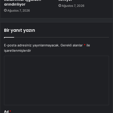
arındırılıyor
Ağustos 7, 2026
Ağustos 7, 2026
Bir yanıt yazın
E-posta adresiniz yayınlanmayacak.
Gerekli alanlar
*
ile
işaretlenmişlerdir
Y
o
r
u
m
*
Ad
*