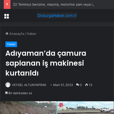
22 Temmuz benzine, mazota, motorine zam veya indirim var mı? Güncel benzin motorin akaryakıt fiyatları!
Menü
Anasayfa
/
Haber
Haber
Adıyaman’da çamura
saplanan iş makinesi
kurtarıldı
VEYSEL ALTUNYAPRAK
Mart 31, 2023
0
13
Bir dakikadan az