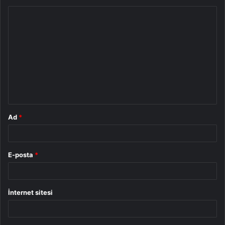
Y
o
r
u
m
*
Ad
*
E-posta
*
İnternet sitesi