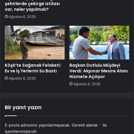
şehirlerde çekirge istilası
var, neler yapılmalı?
Ağustos 6, 2026
Köşk’te Sağanak Felaketi:
Başkan Dutlulu Müjdeyi
Ev ve İş Yerlerini Su Bastı
Verdi: Akpınar Mesire Alanı
Hizmete Açılıyor
Ağustos 6, 2026
Ağustos 6, 2026
Bir yanıt yazın
E-posta adresiniz yayınlanmayacak.
Gerekli alanlar
*
ile
işaretlenmişlerdir