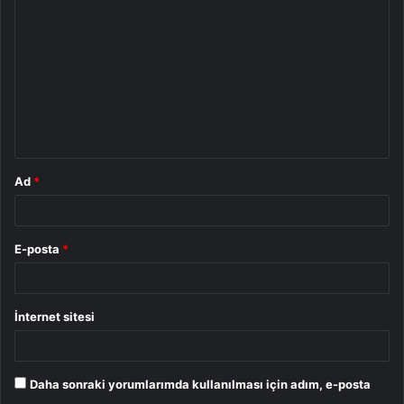
o
r
u
m
*
Ad
*
E-posta
*
İnternet sitesi
Daha sonraki yorumlarımda kullanılması için adım, e-posta