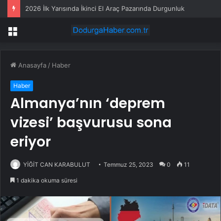
2026 İlk Yarısında İkinci El Araç Pazarında Durgunluk
Menü
Anasayfa
/
Haber
Haber
Almanya’nın ‘deprem
vizesi’ başvurusu sona
eriyor
YİĞİT CAN KARABULUT
Temmuz 25, 2023
0
11
1 dakika okuma süresi