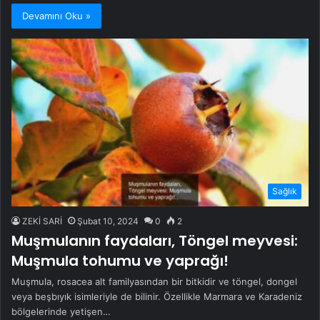
Devamını Oku »
Sağlık
ZEKİ SARİ
Şubat 10, 2024
0
2
Muşmulanın faydaları, Töngel meyvesi:
Muşmula tohumu ve yaprağı!
Muşmula, rosacea alt familyasından bir bitkidir ve töngel, dongel
veya beşbıyık isimleriyle de bilinir. Özellikle Marmara ve Karadeniz
bölgelerinde yetişen…