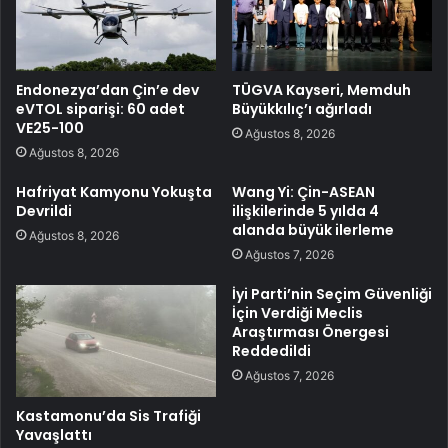
Endonezya’dan Çin’e dev
TÜGVA Kayseri, Memduh
eVTOL siparişi: 60 adet
Büyükkılıç’ı ağırladı
VE25-100
Ağustos 8, 2026
Ağustos 8, 2026
Hafriyat Kamyonu Yokuşta
Wang Yi: Çin-ASEAN
Devrildi
ilişkilerinde 5 yılda 4
alanda büyük ilerleme
Ağustos 8, 2026
Ağustos 7, 2026
İyi Parti’nin Seçim Güvenliği
İçin Verdiği Meclis
Araştırması Önergesi
Reddedildi
Ağustos 7, 2026
Kastamonu’da Sis Trafiği
Yavaşlattı