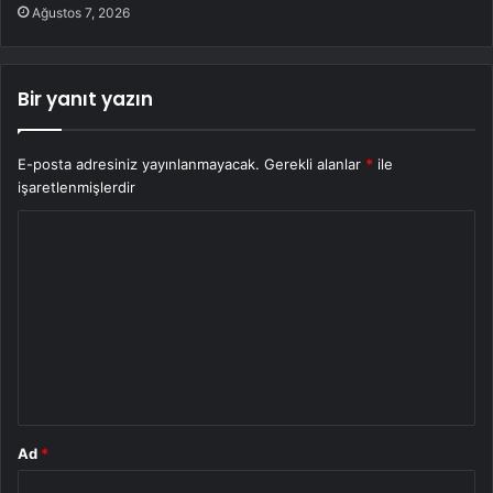
Ağustos 7, 2026
Bir yanıt yazın
E-posta adresiniz yayınlanmayacak.
Gerekli alanlar
*
ile
işaretlenmişlerdir
Y
o
r
u
m
*
Ad
*