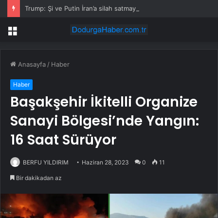
Trump: Şi ve Putin İran’a silah satmayacaklarını söyledi
Menü
Anasayfa
/
Haber
Haber
Başakşehir İkitelli Organize
Sanayi Bölgesi’nde Yangın:
16 Saat Sürüyor
BERFU YILDIRIM
Haziran 28, 2023
0
11
Bir dakikadan az