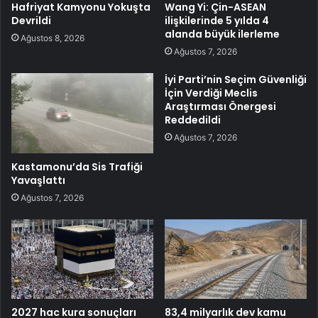
Hafriyat Kamyonu Yokuşta
Wang Yi: Çin-ASEAN
Devrildi
ilişkilerinde 5 yılda 4
alanda büyük ilerleme
Ağustos 8, 2026
Ağustos 7, 2026
İyi Parti’nin Seçim Güvenliği
İçin Verdiği Meclis
Araştırması Önergesi
Reddedildi
Ağustos 7, 2026
Kastamonu’da Sis Trafiği
Yavaşlattı
Ağustos 7, 2026
2027 hac kura sonuçları
83,4 milyarlık dev kamu