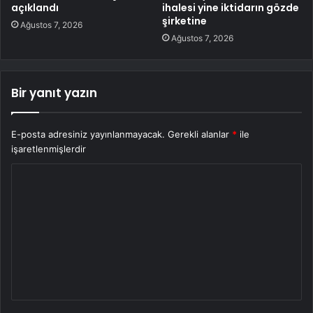
açıklandı
ihalesi yine iktidarın gözde
şirketine
Ağustos 7, 2026
Ağustos 7, 2026
Bir yanıt yazın
E-posta adresiniz yayınlanmayacak.
Gerekli alanlar
*
ile
işaretlenmişlerdir
Y
o
r
u
m
*