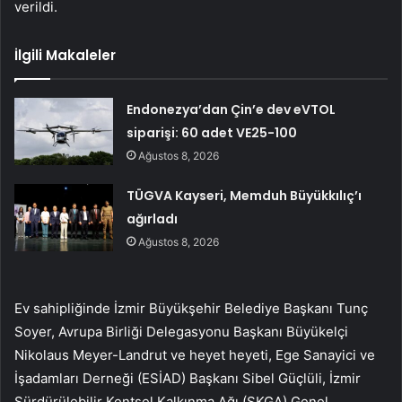
verildi.
İlgili Makaleler
Endonezya’dan Çin’e dev eVTOL
siparişi: 60 adet VE25-100
Ağustos 8, 2026
TÜGVA Kayseri, Memduh Büyükkılıç’ı
ağırladı
Ağustos 8, 2026
Ev sahipliğinde İzmir Büyükşehir Belediye Başkanı Tunç
Soyer, Avrupa Birliği Delegasyonu Başkanı Büyükelçi
Nikolaus Meyer-Landrut ve heyet heyeti, Ege Sanayici ve
İşadamları Derneği (ESİAD) Başkanı Sibel Güçlüli, İzmir
Sürdürülebilir Kentsel Kalkınma Ağı (SKGA) Genel