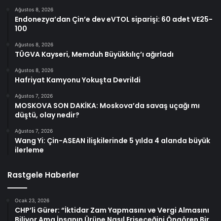
Ağustos 8, 2026
Endonezya’dan Çin’e dev eVTOL siparişi: 60 adet VE25-
100
Ağustos 8, 2026
TÜGVA Kayseri, Memduh Büyükkılıç’ı ağırladı
Ağustos 8, 2026
Hafriyat Kamyonu Yokuşta Devrildi
Ağustos 7, 2026
MOSKOVA SON DAKİKA: Moskova’da savaş uçağı mı
düştü, olay nedir?
Ağustos 7, 2026
Wang Yi: Çin-ASEAN ilişkilerinde 5 yılda 4 alanda büyük
ilerleme
Rastgele Haberler
Ocak 23, 2026
CHP’li Gürer: “İktidar Zam Yapmasını ve Vergi Almasını
Biliyor Ama İnsanın Ürüne Nasıl Erişeceğini Öngören Bir