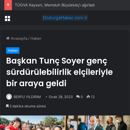
TÜGVA Kayseri, Memduh Büyükkılıç’ı ağırladı
Menü
Anasayfa
/
Haber
Haber
Başkan Tunç Soyer genç
sürdürülebilirlik elçileriyle
bir araya geldi
BERFU YILDIRIM
Ocak 28, 2023
0
12
2 dakika okuma süresi