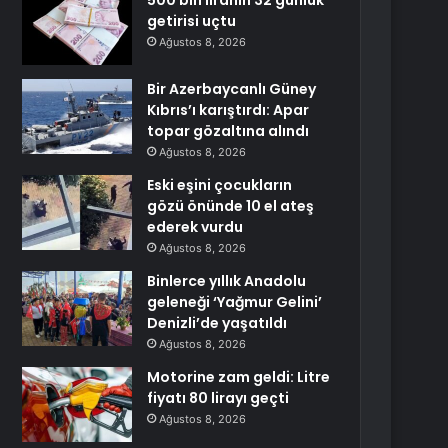
500 bin liranın 32 günlük
getirisi uçtu
Ağustos 8, 2026
Bir Azerbaycanlı Güney
Kıbrıs’ı karıştırdı: Apar
topar gözaltına alındı
Ağustos 8, 2026
Eski eşini çocukların
gözü önünde 10 el ateş
ederek vurdu
Ağustos 8, 2026
Binlerce yıllık Anadolu
geleneği ‘Yağmur Gelini’
Denizli’de yaşatıldı
Ağustos 8, 2026
Motorine zam geldi: Litre
fiyatı 80 lirayı geçti
Ağustos 8, 2026