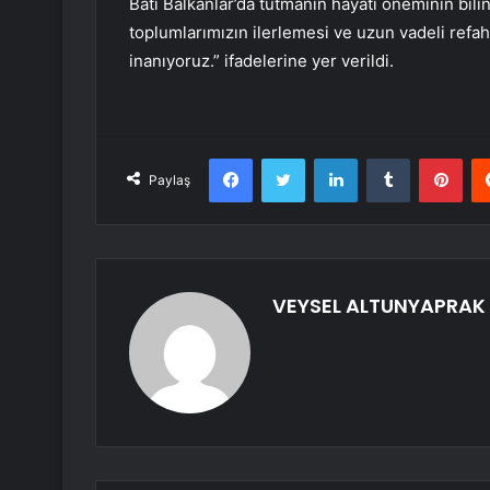
Batı Balkanlar’da tutmanın hayati öneminin bil
toplumlarımızın ilerlemesi ve uzun vadeli refah
inanıyoruz.” ifadelerine yer verildi.
Facebook
Twitter
LinkedIn
Tumblr
Pint
Paylaş
VEYSEL ALTUNYAPRAK