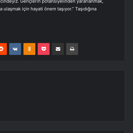
incindeyiz. Gençlerin potansiyelinden yararlanmak,
a ulaşmak için hayati önem taşıyor.” Taşıdığına
erest
Reddit
VKontakte
Odnoklassniki
Pocket
E-Posta ile paylaş
Yazdır