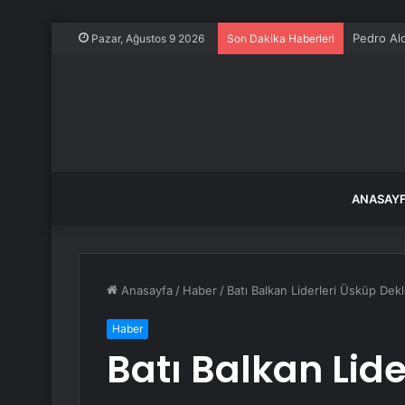
Pedro Al
Pazar, Ağustos 9 2026
Son Dakika Haberleri
ANASAY
Anasayfa
/
Haber
/
Batı Balkan Liderleri Üsküp Dek
Haber
Batı Balkan Lide