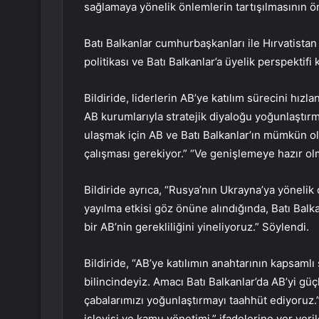
sağlamaya yönelik önlemlerin tartışılmasının ö
Batı Balkanlar cumhurbaşkanları ile Hırvatist
politikası ve Batı Balkanlar’a üyelik perspektifi
Bildiride, liderlerin AB’ye katılım sürecini hı
AB kurumlarıyla stratejik diyaloğu yoğunlaştırm
ulaşmak için AB ve Batı Balkanlar’ın mümkün ol
çalışması gerekiyor.” “Ve genişlemeye hazır olma
Bildiride ayrıca, “Rusya’nın Ukrayna’ya yönelik
yayılma etkisi göz önüne alındığında, Batı Balk
bir AB’nin gerekliliğini yineliyoruz.” Söylendi.
Bildiride, “AB’ye katılımın anahtarının kapsaml
bilincindeyiz. Amacı Batı Balkanlar’da AB’yi g
çabalarımızı yoğunlaştırmayı taahhüt ediyoruz
işleyişi ve kamu yönetimi.” ifadelerine yer veril