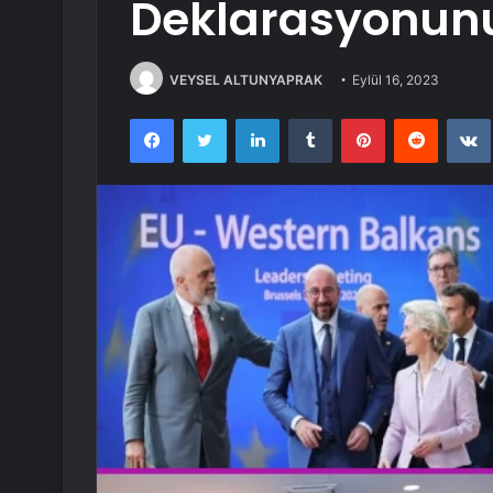
Deklarasyonunu
VEYSEL ALTUNYAPRAK
Eylül 16, 2023
Facebook
Twitter
LinkedIn
Tumblr
Pinterest
Reddit