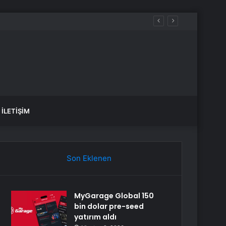
İLETIŞIM
Son Eklenen
MyGarage Global 150
bin dolar pre-seed
yatırım aldı