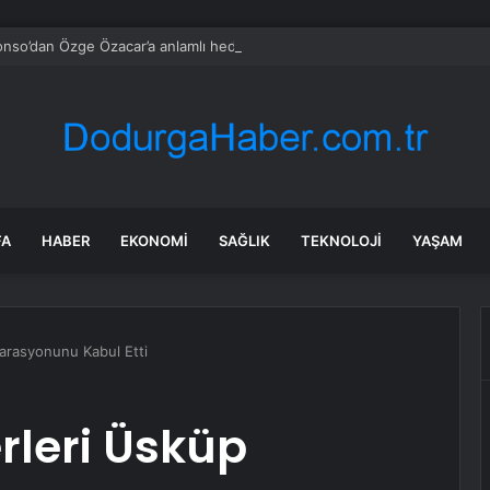
onso’dan Özge Özacar’a anlamlı hediye
FA
HABER
EKONOMI
SAĞLIK
TEKNOLOJI
YAŞAM
larasyonunu Kabul Etti
rleri Üsküp