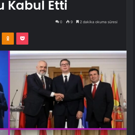
 Kabul Etti
0
9
2 dakika okuma süresi
VKontakte
Odnoklassniki
Pocket