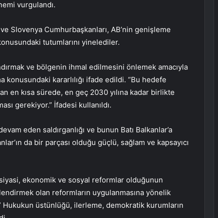
nemi vurgulandı.
an ve Slovenya Cumhurbaşkanları, AB’nin genişleme
 konusundaki tutumlarını yinelediler.
zlandırmak ve bölgenin ihmal edilmesini önlemek amacıyla
a konusundaki kararlılığı ifade edildi. “Bu hedefe
an en kısa sürede, en geç 2030 yılına kadar birlikte
sı gerekiyor.” İfadesi kullanıldı.
 devam eden saldırganlığı ve bunun Batı Balkanlar’a
anlar’ın da bir parçası olduğu güçlü, sağlam ve kapsayıcı
ı siyasi, ekonomik ve sosyal reformlar olduğunun
üçlendirmek olan reformların uygulanmasına yönelik
.” Hukukun üstünlüğü, ilerleme, demokratik kurumların
di.