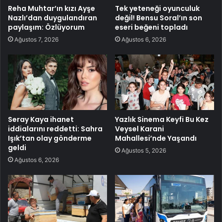
Reha Muhtar’ın kızı Ayşe
Tek yeteneği oyunculuk
Nazlı’dan duygulandıran
değil! Bensu Soral’ın son
paylaşım: Özlüyorum
eseri beğeni topladı
Ağustos 7, 2026
Ağustos 6, 2026
Seray Kaya ihanet
Yazlık Sinema Keyfi Bu Kez
iddialarını reddetti: Sahra
Veysel Karani
Işık’tan olay gönderme
Mahallesi’nde Yaşandı
geldi
Ağustos 5, 2026
Ağustos 6, 2026