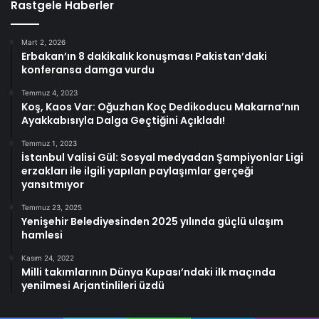
Rastgele Haberler
Mart 2, 2026
Erbakan’ın 8 dakikalık konuşması Pakistan’daki
konferansa damga vurdu
Temmuz 4, 2023
Koş, Kaos Var: Oğuzhan Koç Dedikoducu Makarna’nın
Ayakkabısıyla Dalga Geçtiğini Açıkladı!
Temmuz 1, 2023
İstanbul Valisi Gül: Sosyal medyadan Şampiyonlar Ligi
erzakları ile ilgili yapılan paylaşımlar gerçeği
yansıtmıyor
Temmuz 23, 2025
Yenişehir Belediyesinden 2025 yılında güçlü ulaşım
hamlesi
Kasım 24, 2022
Milli takımlarının Dünya Kupası’ndaki ilk maçında
yenilmesi Arjantinlileri üzdü