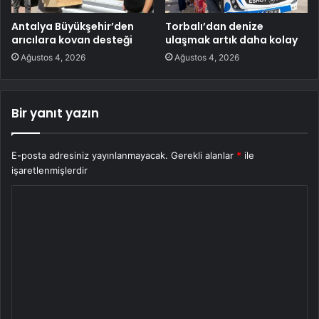
Antalya Büyükşehir’den
Torbalı’dan denize
arıcılara kovan desteği
ulaşmak artık daha kolay
Ağustos 4, 2026
Ağustos 4, 2026
Bir yanıt yazın
E-posta adresiniz yayınlanmayacak.
Gerekli alanlar
*
ile
işaretlenmişlerdir
Y
o
r
u
m
*