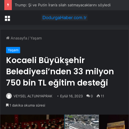
Trump: Şi ve Putin İran’a silah satmayacaklarını söyledi
Menü
Anasayfa
/
Yaşam
Yaşam
Kocaeli Büyükşehir
Belediyesi’nden 33 milyon
750 bin TL eğitim desteği
VEYSEL ALTUNYAPRAK
Eylül 16, 2023
0
11
1 dakika okuma süresi