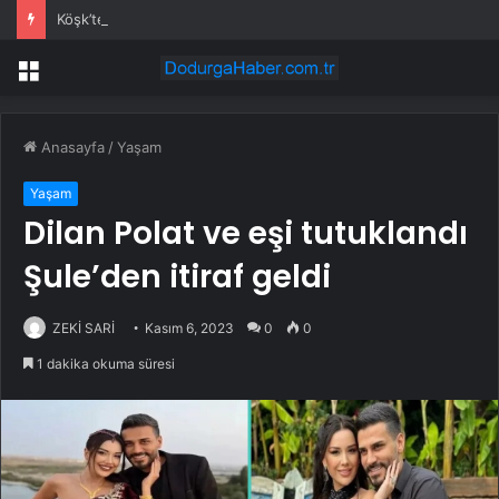
Köşk’te Sağanak Felaketi: Ev ve İş Yerlerini Su Bastı
Menü
Anasayfa
/
Yaşam
Yaşam
Dilan Polat ve eşi tutuklandı
Şule’den itiraf geldi
ZEKİ SARİ
Kasım 6, 2023
0
0
1 dakika okuma süresi