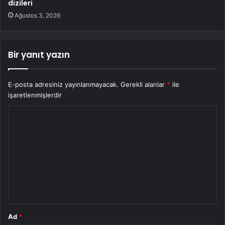
dizileri
Ağustos 3, 2026
Bir yanıt yazın
E-posta adresiniz yayınlanmayacak.
Gerekli alanlar
*
ile
işaretlenmişlerdir
Y
o
r
u
m
*
Ad
*