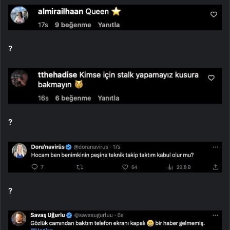
?
?
?