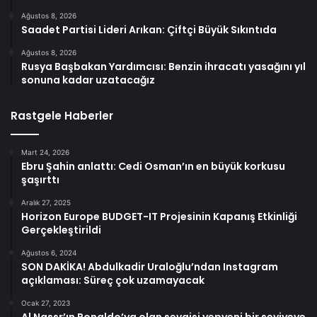
Ağustos 8, 2026
Saadet Partisi Lideri Arıkan: Çiftçi Büyük Sıkıntıda
Ağustos 8, 2026
Rusya Başbakan Yardımcısı: Benzin ihracatı yasağını yıl
sonuna kadar uzatacağız
Rastgele Haberler
Mart 24, 2026
Ebru Şahin anlattı: Cedi Osman’ın en büyük korkusu
şaşırttı
Aralık 27, 2025
Horizon Europe BUDGET-IT Projesinin Kapanış Etkinliği
Gerçekleştirildi
Ağustos 6, 2024
SON DAKİKA! Abdulkadir Uraloğlu’ndan Instagram
açıklaması: Süreç çok uzamayacak
Ocak 27, 2023
Al Nassr’ın Ronaldo’ya olan sevgisi yepyeni bir seviyeye