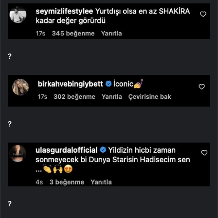
?
?
?