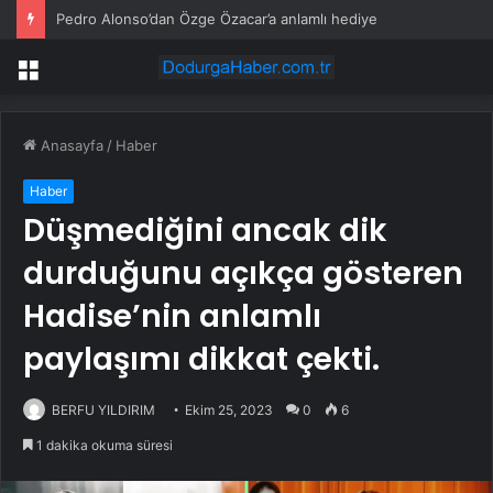
Nimet abla parayı bastı, geçmişini sildi
Menü
Anasayfa
/
Haber
Haber
Düşmediğini ancak dik
durduğunu açıkça gösteren
Hadise’nin anlamlı
paylaşımı dikkat çekti.
BERFU YILDIRIM
Ekim 25, 2023
0
6
1 dakika okuma süresi