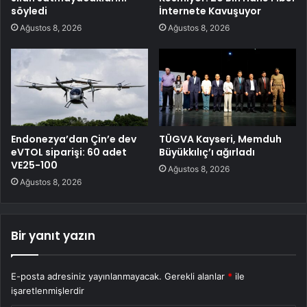
söyledi
İnternete Kavuşuyor
Ağustos 8, 2026
Ağustos 8, 2026
Endonezya’dan Çin’e dev
TÜGVA Kayseri, Memduh
eVTOL siparişi: 60 adet
Büyükkılıç’ı ağırladı
VE25-100
Ağustos 8, 2026
Ağustos 8, 2026
Bir yanıt yazın
E-posta adresiniz yayınlanmayacak.
Gerekli alanlar
*
ile
işaretlenmişlerdir