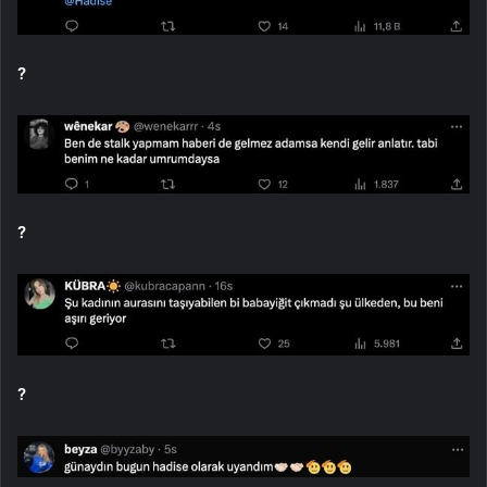
?
?
?