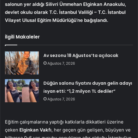
salonun yer aldığı Silivri Ümmehan Elginkan Anaokulu,
devlet okulu olarak T.C. İstanbul Valiliği – T.C. İstanbul
Vilayet Ulusal Eğitim Müdürlüğü’ne bağışlandı.
İlgili Makaleler
Av sezonu 18 Ağustos’ta açılacak
Ağustos 7, 2026
Düğün salonu fiyatını duyan gelin adayı
isyan etti: “1,2 milyon TL dediler”
Ağustos 7, 2026
Eğitim çalışmalarına yaptığı katkılarla dikkatleri üzerine
çeken
Elginkan Vakfı
, her geçen gün gelişen, büyüyen ve
bilhassa 0-6 yaş gurubu çocukların ağır olduğu İstanbul’un