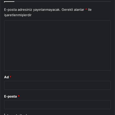
E-posta adresiniz yayınlanmayacak.
Gerekli alanlar
*
ile
işaretlenmişlerdir
Y
o
r
u
m
*
Ad
*
E-posta
*