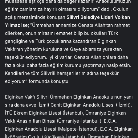
müesseseleştikçe daha da değer kazanır. Anaokulumuzun
eğitim camiamıza hayırlı olmasını diliyorum” dedi. Okulun
açılış merasiminde konuşan
Silivri Belediye Lideri Volkan
Yılmaz ise;
”Ümmehan annemize Cenabı Allah’tan rahmet
dilerken, onun mirasını emanet bilip bu okulları Türk
gençliğine ve Türk çocuklarına kazandıran Elginkan
Vakfı’nın yönetim kuruluna ve Gaye ablamıza yürekten
teşekkür ediyorum. İyi ki varlar. Cenabı Allah onlara daha
fazla okul daha fazla eğitim kurumu yaptırmayı nasip etsin.
Kendilerine tüm Silivrili hemşerilerim adına teşekkür
ediyorum” formunda konuştu.
Elginkan Vakfı Silivri Ümmehan Elginkan Anaokulu’nun yanı
sıra daha evvel İzmit Cahit Elginkan Anadolu Lisesi ( İzmit),
İTÜ Ekrem Elginkan Lisesi (İstanbul), Ümraniye Elginkan
Vakfı Anasınıfları Binası (Ümraniye-İstanbul ), E.C.A.
Elginkan Anadolu Lisesi (Malpete-İstanbul), E.C.A. Elginkan
İlköğretim Okulu (Küçükyalı-İstanbul), Ümmehan Elginkan