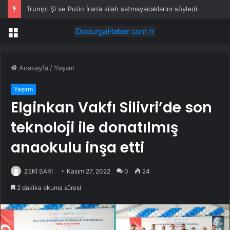
Trump: Şi ve Putin İran’a silah satmayacaklarını söyledi
Menü
Anasayfa
/
Yaşam
Yaşam
Elginkan Vakfı Silivri’de son
teknoloji ile donatılmış
anaokulu inşa etti
ZEKİ SARİ
Kasım 27, 2022
0
24
2 dakika okuma süresi