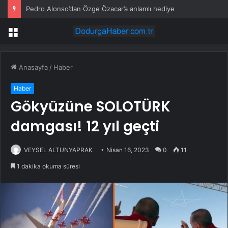
Pedro Alonso’dan Özge Özacar’a anlamlı hediye
Menü
Anasayfa
/
Haber
Haber
Gökyüzüne SOLOTÜRK
damgası! 12 yıl geçti
VEYSEL ALTUNYAPRAK
Nisan 16, 2023
0
11
1 dakika okuma süresi