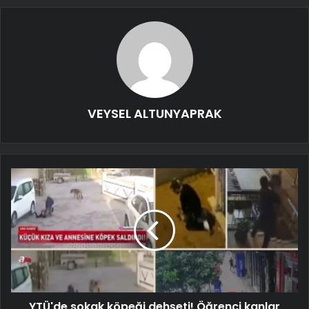
VEYSEL ALTUNYAPRAK
YTÜ'de sokak köpeği dehşeti! Öğrenci kanlar