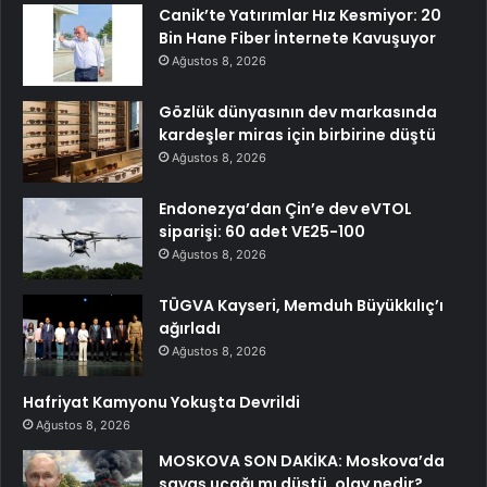
Canik’te Yatırımlar Hız Kesmiyor: 20
Bin Hane Fiber İnternete Kavuşuyor
Ağustos 8, 2026
Gözlük dünyasının dev markasında
kardeşler miras için birbirine düştü
Ağustos 8, 2026
Endonezya’dan Çin’e dev eVTOL
siparişi: 60 adet VE25-100
Ağustos 8, 2026
TÜGVA Kayseri, Memduh Büyükkılıç’ı
ağırladı
Ağustos 8, 2026
Hafriyat Kamyonu Yokuşta Devrildi
Ağustos 8, 2026
MOSKOVA SON DAKİKA: Moskova’da
savaş uçağı mı düştü, olay nedir?