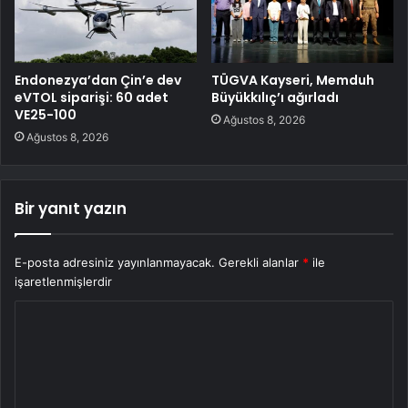
Endonezya’dan Çin’e dev
TÜGVA Kayseri, Memduh
eVTOL siparişi: 60 adet
Büyükkılıç’ı ağırladı
VE25-100
Ağustos 8, 2026
Ağustos 8, 2026
Bir yanıt yazın
E-posta adresiniz yayınlanmayacak.
Gerekli alanlar
*
ile
işaretlenmişlerdir
Y
o
r
u