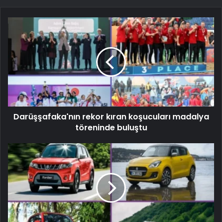
Darüşşafaka'nın rekor kıran koşucuları madalya
töreninde buluştu