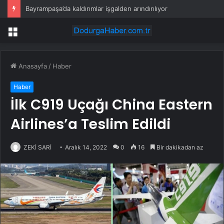
Av sezonu 18 Ağustos’ta açılacak
Menü
Anasayfa
/
Haber
Haber
İlk C919 Uçağı China Eastern
Airlines’a Teslim Edildi
ZEKİ SARİ
Aralık 14, 2022
0
16
Bir dakikadan az