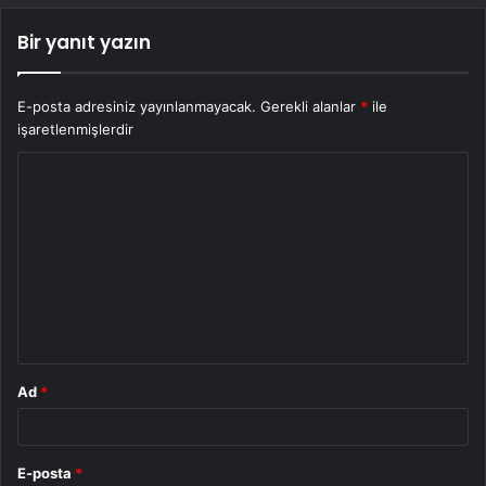
Bir yanıt yazın
E-posta adresiniz yayınlanmayacak.
Gerekli alanlar
*
ile
işaretlenmişlerdir
Y
o
r
u
m
*
Ad
*
E-posta
*