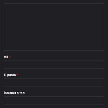
Y
o
r
u
m
*
Ad
*
E-posta
*
İnternet sitesi