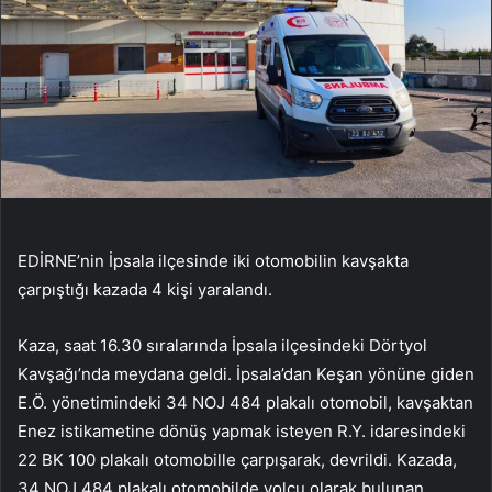
EDİRNE’nin İpsala ilçesinde iki otomobilin kavşakta
çarpıştığı kazada 4 kişi yaralandı.
Kaza, saat 16.30 sıralarında İpsala ilçesindeki Dörtyol
Kavşağı’nda meydana geldi. İpsala’dan Keşan yönüne giden
E.Ö. yönetimindeki 34 NOJ 484 plakalı otomobil, kavşaktan
Enez istikametine dönüş yapmak isteyen R.Y. idaresindeki
22 BK 100 plakalı otomobille çarpışarak, devrildi. Kazada,
34 NOJ 484 plakalı otomobilde yolcu olarak bulunan