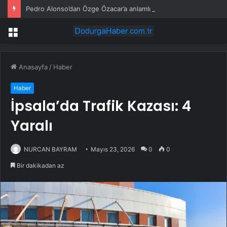
Pedro Alonso’dan Özge Özacar’a anlamlı hediye
Menü
Anasayfa
/
Haber
Haber
İpsala’da Trafik Kazası: 4
Yaralı
NURCAN BAYRAM
Mayıs 23, 2026
0
0
Bir dakikadan az