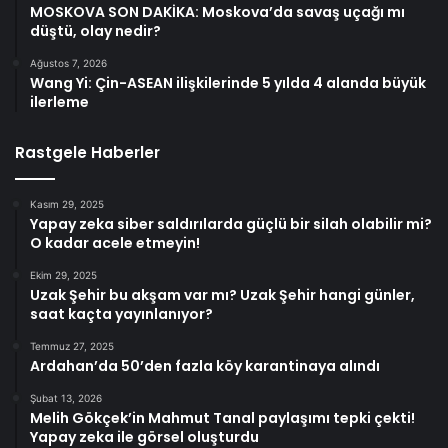
MOSKOVA SON DAKİKA: Moskova’da savaş uçağı mı
düştü, olay nedir?
Ağustos 7, 2026
Wang Yi: Çin-ASEAN ilişkilerinde 5 yılda 4 alanda büyük
ilerleme
Rastgele Haberler
Kasım 29, 2025
Yapay zeka siber saldırılarda güçlü bir silah olabilir mi?
O kadar acele etmeyin!
Ekim 29, 2025
Uzak Şehir bu akşam var mı? Uzak Şehir hangi günler,
saat kaçta yayınlanıyor?
Temmuz 27, 2025
Ardahan’da 50’den fazla köy karantinaya alındı
Şubat 13, 2026
Melih Gökçek’in Mahmut Tanal paylaşımı tepki çekti!
Yapay zeka ile görsel oluşturdu