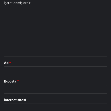
işaretlenmişlerdir
Y
o
r
u
m
*
Ad
*
E-posta
*
İnternet sitesi