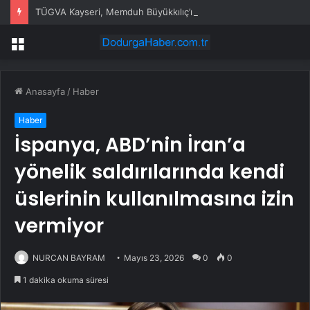
TÜGVA Kayseri, Memduh Büyükkılıç’ı ağırladı
Menü
Anasayfa
/
Haber
Haber
İspanya, ABD’nin İran’a
yönelik saldırılarında kendi
üslerinin kullanılmasına izin
vermiyor
NURCAN BAYRAM
Mayıs 23, 2026
0
0
1 dakika okuma süresi