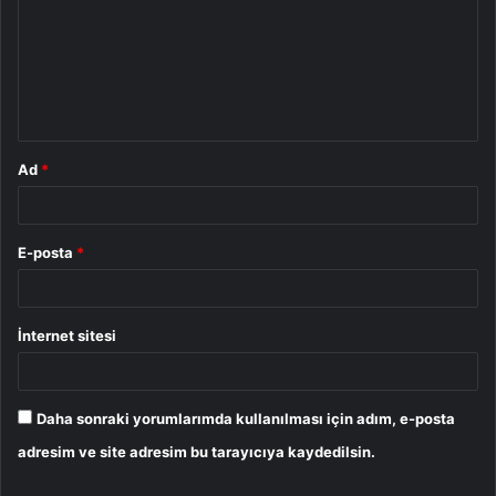
r
u
m
*
Ad
*
E-posta
*
İnternet sitesi
Daha sonraki yorumlarımda kullanılması için adım, e-posta
adresim ve site adresim bu tarayıcıya kaydedilsin.