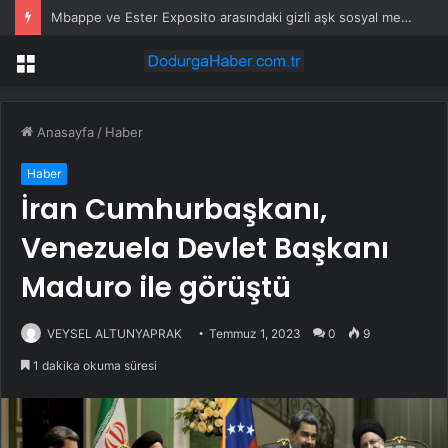
Mbappe ve Ester Exposito arasındaki gizli aşk sosyal medya paylaşımıyla kesinlik kazandı
Menü
Anasayfa
/
Haber
Haber
İran Cumhurbaşkanı,
Venezuela Devlet Başkanı
Maduro ile görüştü
VEYSEL ALTUNYAPRAK
Temmuz 1, 2023
0
9
1 dakika okuma süresi