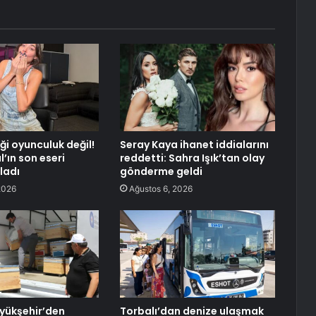
ği oyunculuk değil!
Seray Kaya ihanet iddialarını
’ın son eseri
reddetti: Sahra Işık’tan olay
ladı
gönderme geldi
2026
Ağustos 6, 2026
yükşehir’den
Torbalı’dan denize ulaşmak