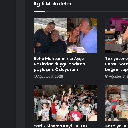
İlgili Makaleler
Reha Muhtar’ın kızı Ayşe
Tek yetene
Nazlı’dan duygulandıran
Bensu Soral
paylaşım: Özlüyorum
beğeni top
Ağustos 7, 2026
Ağustos 6, 
Yazlık Sinema Keyfi Bu Kez
Antalya Bü