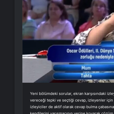
Yeni bölümdeki sorular, ekran karşısındaki izl
vereceği tepki ve seçtiği cevap, izleyenler iç
izleyiciler de aktif olarak cevap bulma çabasına
kendilerini yarışmacının yerine koyarak çözüm ü