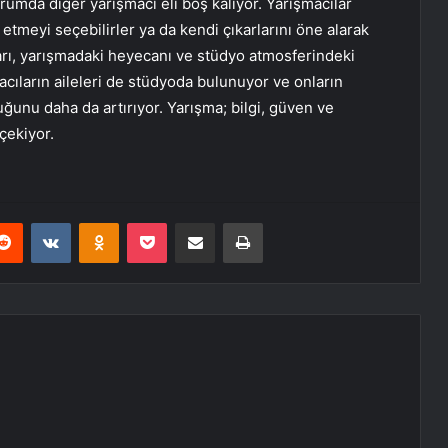
urumda diğer yarışmacı eli boş kalıyor. Yarışmacılar
tmeyi seçebilirler ya da kendi çıkarlarını öne alarak
ları, yarışmadaki heyecanı ve stüdyo atmosferindeki
acıların aileleri de stüdyoda bulunuyor ve onların
ğunu daha da artırıyor. Yarışma; bilgi, güven ve
çekiyor.
erest
Reddit
VKontakte
Odnoklassniki
Pocket
E-Posta ile paylaş
Yazdır