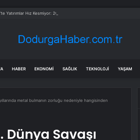
’te Yatırımlar Hız Kesmiyor: 20 Bin Hane Fiber İnternete Kavuşuyor
FA
HABER
EKONOMI
SAĞLIK
TEKNOLOJI
YAŞAM
 yıllarında metal bulmanın zorluğu nedeniyle hangisinden
I. Dünya Savaşı