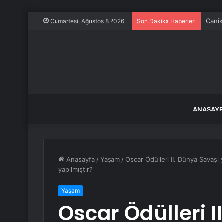
Canik
Cumartesi, Ağustos 8 2026
Son Dakika Haberleri
ANASAY
Anasayfa
/
Yaşam
/
Oscar Ödülleri II. Dünya Savaşı
yapılmıştır?
Yaşam
Oscar Ödülleri I