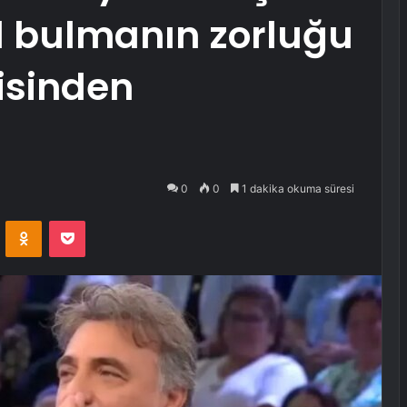
l bulmanın zorluğu
isinden
0
0
1 dakika okuma süresi
VKontakte
Odnoklassniki
Pocket