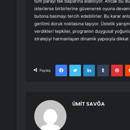
tüm parayı tek başlarına alabiliyor. Ancak bu d
isterlerse birbirlerine güvenerek oyuna devam e
butona basmayı tercih edebilirler. Bu karar an
gerilimi doruk noktasına taşıyor. Üstelik yarışm
verdikleri tepkiler, programın duygusal yoğunlu
stratejiyi harmanlayan dinamik yapısıyla dikkat 
Facebook
Twitter
LinkedIn
Tumblr
Pint
Paylaş
ÜMİT SAVĞA