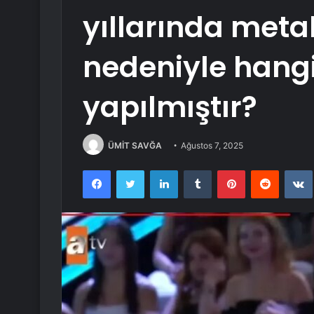
yıllarında meta
nedeniyle hang
yapılmıştır?
ÜMİT SAVĞA
Ağustos 7, 2025
Facebook
Twitter
LinkedIn
Tumblr
Pinterest
Reddit