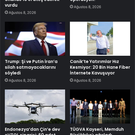
vurdu
Ağustos 8, 2026
Ağustos 8, 2026
Trump: Şi ve Putin İran’a
Canik’te Yatırımlar Hız
silah satmayacaklarını
Kesmiyor: 20 Bin Hane Fiber
söyledi
İnternete Kavuşuyor
Ağustos 8, 2026
Ağustos 8, 2026
Endonezya’dan Çin’e dev
TÜGVA Kayseri, Memduh
eVTOL siparişi: 60 adet
Büyükkılıç’ı ağırladı