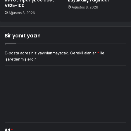
VE25-100
Ağustos 8, 2026
Ağustos 8, 2026
Bir yanıt yazın
E-posta adresiniz yayınlanmayacak.
Gerekli alanlar
*
ile
işaretlenmişlerdir
Y
o
r
u
m
*
Ad
*