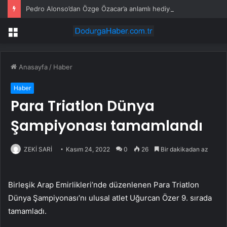
Pedro Alonso’dan Özge Özacar’a anlamlı hediye
Menü
Anasayfa
/
Haber
Haber
Para Triatlon Dünya
Şampiyonası tamamlandı
ZEKİ SARİ
Kasım 24, 2022
0
26
Bir dakikadan az
Birleşik Arap Emirlikleri’nde düzenlenen Para Triatlon
Dünya Şampiyonası’nı ulusal atlet Uğurcan Özer 9. sırada
tamamladı.