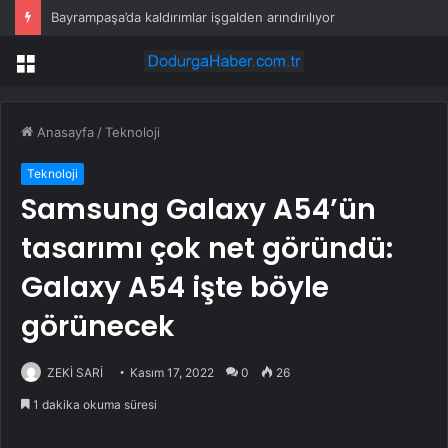
Av sezonu 18 Ağustos’ta açılacak
Menü
Anasayfa
/
Teknoloji
Teknoloji
Samsung Galaxy A54’ün
tasarımı çok net göründü:
Galaxy A54 işte böyle
görünecek
ZEKİ SARİ
Kasım 17, 2022
0
26
1 dakika okuma süresi