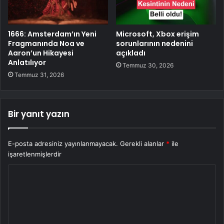
1666: Amsterdam’ın Yeni
Microsoft, Xbox erişim
Fragmanında Noa ve
sorunlarının nedenini
Aaron’un Hikayesi
açıkladı
Anlatılıyor
Temmuz 30, 2026
Temmuz 31, 2026
Bir yanıt yazın
E-posta adresiniz yayınlanmayacak.
Gerekli alanlar
*
ile
işaretlenmişlerdir
Y
o
r
u