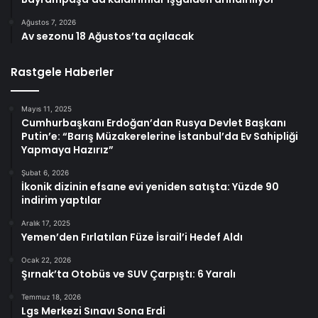
Ağustos 7, 2026
Av sezonu 18 Ağustos’ta açılacak
Rastgele Haberler
Mayıs 11, 2025
Cumhurbaşkanı Erdoğan’dan Rusya Devlet Başkanı
Putin’e: “Barış Müzakerelerine İstanbul’da Ev Sahipliği
Yapmaya Hazırız”
Şubat 6, 2026
İkonik dizinin efsane evi yeniden satışta: Yüzde 90
indirim yaptılar
Aralık 17, 2025
Yemen’den Fırlatılan Füze İsrail’i Hedef Aldı
Ocak 22, 2026
Şırnak’ta Otobüs ve SUV Çarpıştı: 6 Yaralı
Temmuz 18, 2026
Lgs Merkezi Sınavı Sona Erdi