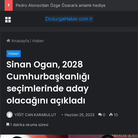
Pedro Alonso’dan Özge Özacar’a anlamlı hediye
Menü
Anasayfa
/
Haber
Haber
Sinan Ogan, 2028
Cumhurbaşkanlığı
seçimlerinde aday
olacağını açıkladı
YİĞİT CAN KARABULUT
Haziran 25, 2023
0
10
1 dakika okuma süresi