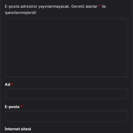
E-posta adresiniz yayınlanmayacak.
Gerekli alanlar
*
ile
işaretlenmişlerdir
Y
o
r
u
m
*
Ad
*
E-posta
*
İnternet sitesi