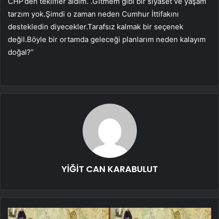
CHP’den teklifler aldım. .Gitmem gibi bir siyaset ve yaşam
tarzım yok.Şimdi o zaman neden Cumhur İttifakını
destekledin diyecekler.Tarafsız kalmak bir seçenek
değil.Böyle bir ortamda geleceği planlarım neden kalayım
doğal?”
YİĞİT CAN KARABULUT