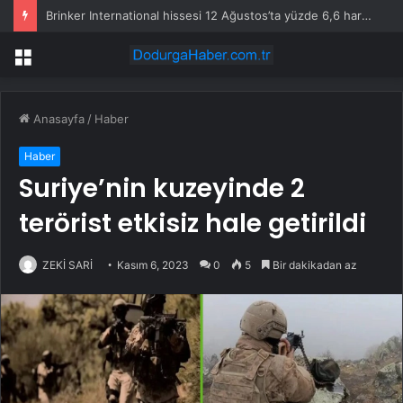
Brinker International hissesi 12 Ağustos’ta yüzde 6,6 hareket edebilir
Menü
Anasayfa
/
Haber
Haber
Suriye’nin kuzeyinde 2
terörist etkisiz hale getirildi
ZEKİ SARİ
Kasım 6, 2023
0
5
Bir dakikadan az