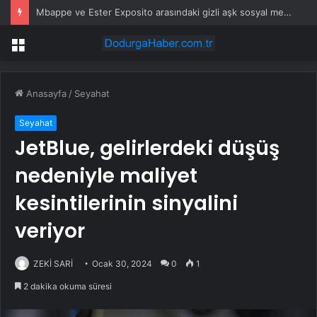
Mbappe ve Ester Exposito arasındaki gizli aşk sosyal medya paylaşımıyla kesinlik kazandı
Menü
Anasayfa
/
Seyahat
Seyahat
JetBlue, gelirlerdeki düşüş
nedeniyle maliyet
kesintilerinin sinyalini
veriyor
ZEKİ SARİ
Ocak 30, 2024
0
1
2 dakika okuma süresi