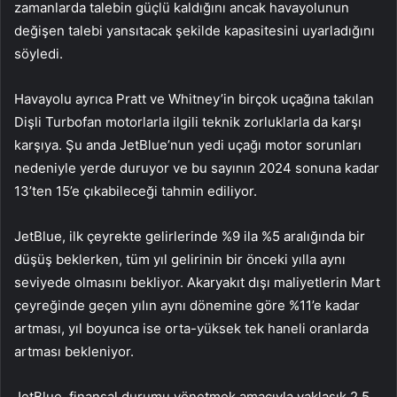
zamanlarda talebin güçlü kaldığını ancak havayolunun
değişen talebi yansıtacak şekilde kapasitesini uyarladığını
söyledi.
Havayolu ayrıca Pratt ve Whitney’in birçok uçağına takılan
Dişli Turbofan motorlarla ilgili teknik zorluklarla da karşı
karşıya. Şu anda JetBlue’nun yedi uçağı motor sorunları
nedeniyle yerde duruyor ve bu sayının 2024 sonuna kadar
13’ten 15’e çıkabileceği tahmin ediliyor.
JetBlue, ilk çeyrekte gelirlerinde %9 ila %5 aralığında bir
düşüş beklerken, tüm yıl gelirinin bir önceki yılla aynı
seviyede olmasını bekliyor. Akaryakıt dışı maliyetlerin Mart
çeyreğinde geçen yılın aynı dönemine göre %11’e kadar
artması, yıl boyunca ise orta-yüksek tek haneli oranlarda
artması bekleniyor.
JetBlue, finansal durumu yönetmek amacıyla yaklaşık 2,5