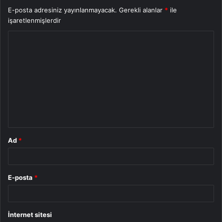
E-posta adresiniz yayınlanmayacak.
Gerekli alanlar
*
ile
işaretlenmişlerdir
Y
o
r
u
m
*
Ad
*
E-posta
*
İnternet sitesi